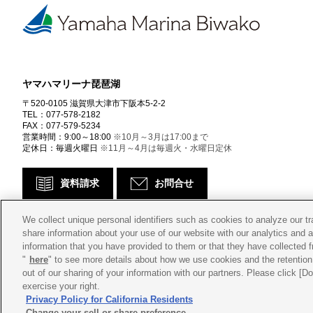
ヤマハマリーナ琵琶湖
〒520-0105 滋賀県大津市下阪本5-2-2
TEL：077-578-2182
FAX：077-579-5234
営業時間：9:00～18:00
※10月～3月は17:00まで
定休日：毎週火曜日
※11月～4月は毎週火・水曜日定休
資料請求
お問合せ
We collect unique personal identifiers such as cookies to analyze our t
share information about your use of our website with our analytics and 
information that you have provided to them or that they have collected f
"
here
" to see more details about how we use cookies and the retention 
out of our sharing of your information with our partners. Please click [
exercise your right.
Privacy Policy for California Residents
会社概要
プライバシー
ポリシー
Cookie
ポリシー
Change your sell or share preference