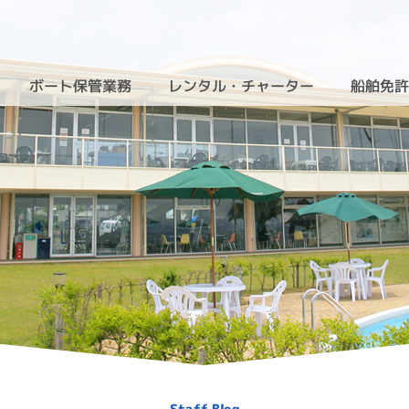
ボート保管業務
レンタル・チャーター
船舶免
（新艇・中古艇）
（クルーザーレンタル