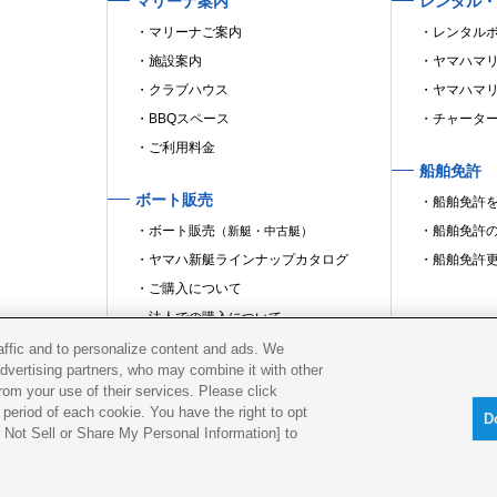
マリーナ案内
レンタル・
マリーナご案内
レンタル
施設案内
ヤマハマ
クラブハウス
ヤマハマ
BBQスペース
チャータ
ご利用料金
船舶免許
ボート販売
船舶免許
ボート販売
船舶免許
（新艇・中古艇）
ヤマハ新艇ラインナップカタログ
船舶免許
ご購入について
法人での購入について
raffic and to personalize content and ads. We
ボート保管業務
advertising partners, who may combine it with other
rom your use of their services. Please click
period of each cookie. You have the right to opt
D
Do Not Sell or Share My Personal Information] to
古物営業法に
基づく表示