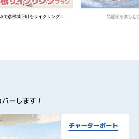
スポーツボートが一番！
楽しむ事を真剣に！ウェイ
カバーします！
チャーターボート