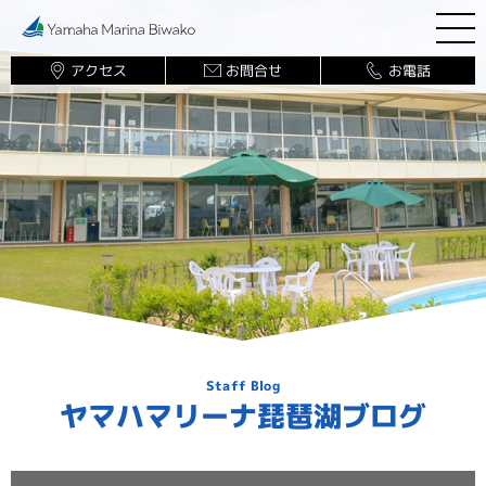
アクセス
お問合せ
お電話
マリーナ案内
ボート販売
ボート保管業務
レンタル・チャーター
船舶免許
琵琶湖で遊ぶ
ブログ
ヤマハマリーナ琵琶湖ブログ