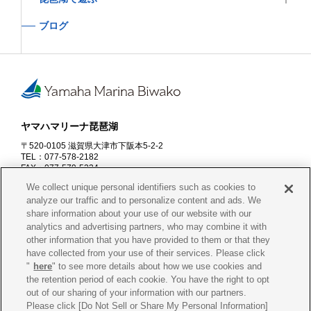
ブログ
ヤマハマリーナ琵琶湖
〒520-0105 滋賀県大津市下阪本5-2-2
TEL：077-578-2182
FAX：077-579-5234
営業時間：9:00～18:00
※10月～3月は17:00まで
We collect unique personal identifiers such as cookies to
定休日：毎週火曜日
※11月～4月は毎週火・水曜日定休
analyze our traffic and to personalize content and ads. We
share information about your use of our website with our
資料請求
お問合せ
analytics and advertising partners, who may combine it with
other information that you have provided to them or that they
have collected from your use of their services. Please click
"
here
" to see more details about how we use cookies and
the retention period of each cookie. You have the right to opt
会社概要
プライバシー
ポリシー
out of our sharing of your information with our partners.
Please click [Do Not Sell or Share My Personal Information]
Cookie
ポリシー
古物営業法に
基づく表示