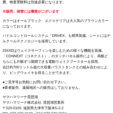
費、検査受験料は別途必要になります。
※販売、保管には審査がございます
カラーはオールブラック エクステリアは大人気のブラウンカラー
になっております。
パドルコントロールシステム「DRiVEX」も標準装備。シートにはチ
ルクールテクノロジーを採用しています。
255XDはウェイクサーフィンを楽しむための様々な機能を装備。
「CONNEXT（コネクスト）」のタッチパネル操作により、両舷ど
ちらにも片舷ずつ展開できる電動ウェイクブースターを採用。
合計約700リットル超の大容量バラストタンクとの組み合わせによ
り、ビッグウェイキを得ることができます。
●ご見学等お気軽にお問い合わせ下さい。
●業者販売、遠隔地区への販売はしておりません。
ヤマハマリーナ琵琶湖
ヤマハマリーナ株式会社 琵琶湖営業所
〒520-0105 滋賀県大津市下阪本5-2-2