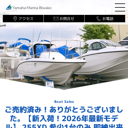
アクセス
お問合せ
お電話
マリーナ案内
ボート販売
ボート販売
（新艇・中古艇）
ヤマハ新艇ラインナップカタログ
ご購入について
法人での購入について
若狭湾（小浜湾・舞鶴湾）方面への販売・メンテナン
ス
ご売約済み！ありがとうございまし
ボート保管業務
た。【新入荷！2026年最新モデ
レンタル・チャーター
ル】 255XD 希少1台のみ 即納出来