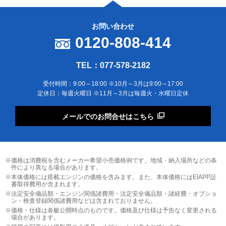
お問い合わせ
0120-808-414
TEL：077-578-2182
受付時間：9:00～18:00 ※10月～3月は9:00～17:00
定休日：毎週火曜日 ※11月～3月は毎週火・水曜日定休
メールでのお問合せはこちら
※価格は消費税を含むメーカー希望小売価格例です。地域・納入場所などの条
件により異なる場合があります。
※本体価格には搭載エンジンの価格を含みます。また、本体価格にはEIAPP証
書取得費用が含まれます。
※法定安全備品類・エンジン関係諸費用・法定安全備品類・諸経費・オプショ
ン・検査登録関係諸費用などは含まれておりません。
※価格・仕様は各艇公開時点のものです。価格及び仕様は予告なく変更される
場合があります。